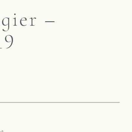
gier –
19
a.