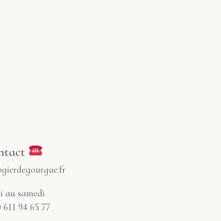
ntact
gierdegourgue.fr
i au samedi
) 611 94 65 77