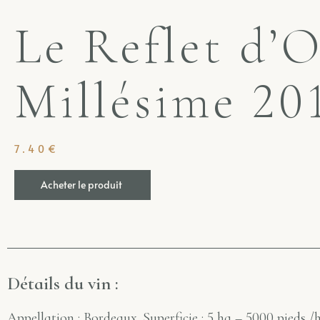
Le Reflet d’O
Millésime 20
7.40
€
Alternative:
Acheter le produit
Détails du vin :
Appellation : Bordeaux. Superficie : 5 ha – 5000 pieds /h