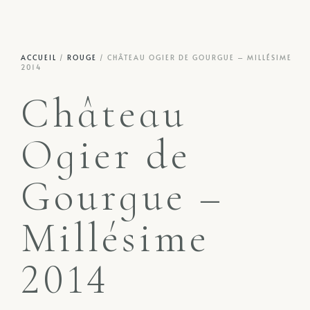
ACCUEIL
/
ROUGE
/ CHÂTEAU OGIER DE GOURGUE – MILLÉSIME
2014
Château
Ogier de
Gourgue –
Millésime
2014